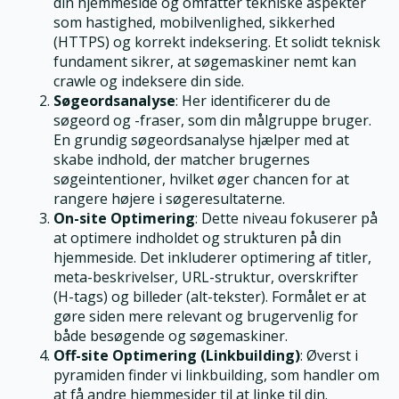
din hjemmeside og omfatter tekniske aspekter
som hastighed, mobilvenlighed, sikkerhed
(HTTPS) og korrekt indeksering. Et solidt teknisk
fundament sikrer, at søgemaskiner nemt kan
crawle og indeksere din side.
Søgeordsanalyse
: Her identificerer du de
søgeord og -fraser, som din målgruppe bruger.
En grundig søgeordsanalyse hjælper med at
skabe indhold, der matcher brugernes
søgeintentioner, hvilket øger chancen for at
rangere højere i søgeresultaterne.
On-site Optimering
: Dette niveau fokuserer på
at optimere indholdet og strukturen på din
hjemmeside. Det inkluderer optimering af titler,
meta-beskrivelser, URL-struktur, overskrifter
(H-tags) og billeder (alt-tekster). Formålet er at
gøre siden mere relevant og brugervenlig for
både besøgende og søgemaskiner.
Off-site Optimering (Linkbuilding)
: Øverst i
pyramiden finder vi linkbuilding, som handler om
at få andre hjemmesider til at linke til din.