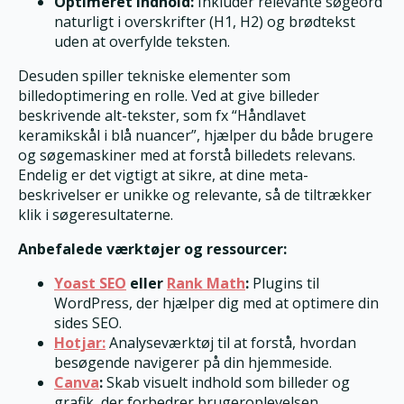
Optimeret indhold:
Inkluder relevante søgeord
naturligt i overskrifter (H1, H2) og brødtekst
uden at overfylde teksten.
Desuden spiller tekniske elementer som
billedoptimering en rolle. Ved at give billeder
beskrivende alt-tekster, som fx “Håndlavet
keramikskål i blå nuancer”, hjælper du både brugere
og søgemaskiner med at forstå billedets relevans.
Endelig er det vigtigt at sikre, at dine meta-
beskrivelser er unikke og relevante, så de tiltrækker
klik i søgeresultaterne.
Anbefalede værktøjer og ressourcer:
Yoast SEO
eller
Rank Math
:
Plugins til
WordPress, der hjælper dig med at optimere din
sides SEO.
Hotjar:
Analyseværktøj til at forstå, hvordan
besøgende navigerer på din hjemmeside.
Canva
:
Skab visuelt indhold som billeder og
grafik, der forbedrer brugeroplevelsen.