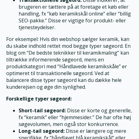
brugeren er tættere på at foretage et køb eller
handling, fx “køb keramikskål online” eller “billig
SEO-pakke.” Disse er vigtige for produkt- eller
tjenesteydelser.
For eksempel: Hvis din webshop sælger keramik, kan
du skabe indhold rettet mod begge typer søgeord. En
blog om “De bedste teknikker til keramikmaling” kan
tiltrække informerende søgeord, mens en
produktkategori med “Håndlavede keramikskåle” er
optimeret til transaktionelle søgeord. Ved at
balancere disse typer søgeord kan du dække hele
kunderejsen og øge din synlighed.
Forskellige typer søgeord:
Short-tail søgeord:
Disse er korte og generelle,
fx “keramik” eller “hjemmesider.” De har ofte høj
søgevolumen, men også stor konkurrence.
Long-tail søgeord:
Disse er længere og mere
specifikke, fx “håndlavet blå keramikskål” eller