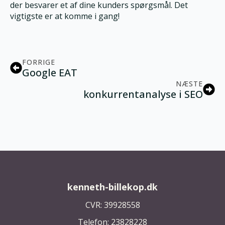
der besvarer et af dine kunders spørgsmål. Det
vigtigste er at komme i gang!
FORRIGE
Google EAT
NÆSTE
konkurrentanalyse i SEO
kenneth-billekop.dk
CVR: 39928558
Telefon: 23828228